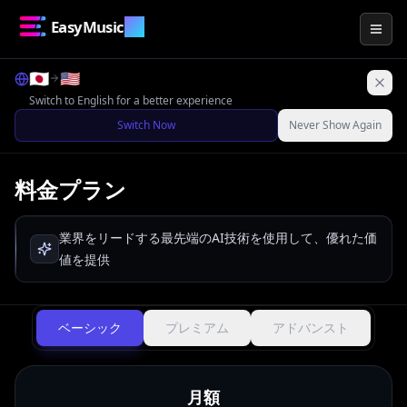
EasyMusic
.AI
Togg
🇯🇵
🇺🇸
Switch to English for a better experience
Switch Now
Never Show Again
料金プラン
業界をリードする最先端のAI技術を使用して、優れた価
値を提供
ベーシック
プレミアム
アドバンスト
月額