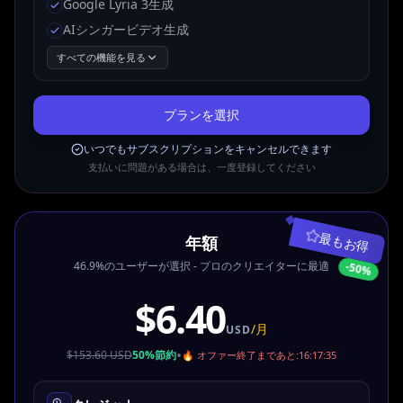
Google Lyria 3生成
AIシンガービデオ生成
すべての機能を見る
プランを選択
いつでもサブスクリプションをキャンセルできます
支払いに問題がある場合は、一度登録してください
最もお得
年額
46.9%のユーザーが選択 - プロのクリエイターに最適
-
50
%
$6.40
/月
USD
•
$153.60 USD
50%節約
🔥 オファー終了まであと
:
16:17:34