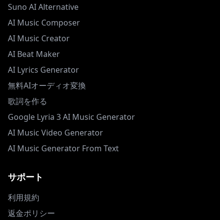
Suno AI Alternative
AI Music Composer
AI Music Creator
AI Beat Maker
AI Lyrics Generator
無料AIオーディオ変換
歌詞を作る
Google Lyria 3 AI Music Generator
AI Music Video Generator
AI Music Generator From Text
サポート
利用規約
返金ポリシー