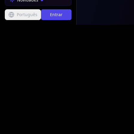
Português
Entrar
EasyMusic
.AI
Gerador de Música c
profissional que facil
criação e personaliz
músicas de alta qual
A EasyMusic.AI é opera
NETINNOVATE LTD
, em
15975892, registrada n