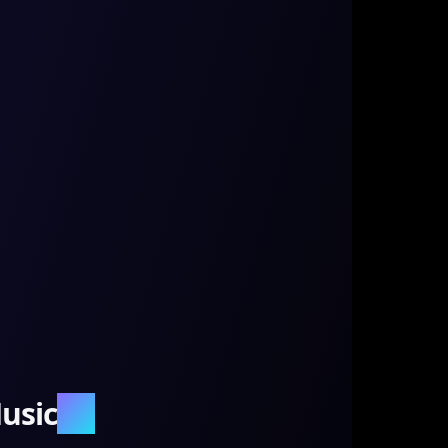
usic
.AI