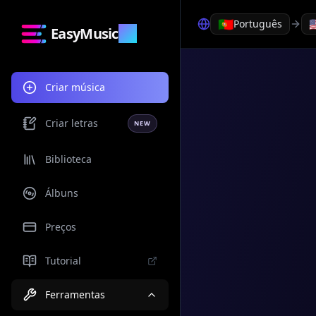
🇵🇹

Português
EasyMusic
.AI
Criar música
Criar letras
NEW
Biblioteca
Álbuns
Preços
Tutorial
Ferramentas