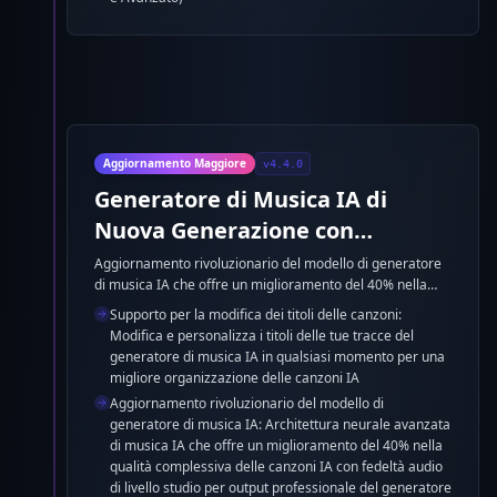
Aggiornamento Maggiore
v4.4.0
Generatore di Musica IA di
Nuova Generazione con
Realismo Migliorato ed
Aggiornamento rivoluzionario del modello di generatore
di musica IA che offre un miglioramento del 40% nella
Eccellenza Multilingue
qualità complessiva delle canzoni IA con fedeltà audio di
Supporto per la modifica dei titoli delle canzoni:
livello studio. Generatore di canzoni IA multilingue
Modifica e personalizza i titoli delle tue tracce del
migliorato con elaborazione dell'accento ottimizzata per
generatore di musica IA in qualsiasi momento per una
voci in spagnolo, francese, tedesco e giapponese. Sintesi
migliore organizzazione delle canzoni IA
di strumenti ultra-realistica e orchestrazione di musica IA
Aggiornamento rivoluzionario del modello di
migliorata creano produzioni professionali del generatore
generatore di musica IA: Architettura neurale avanzata
di musica IA con velocità di elaborazione del 25% più
di musica IA che offre un miglioramento del 40% nella
veloce.
qualità complessiva delle canzoni IA con fedeltà audio
di livello studio per output professionale del generatore