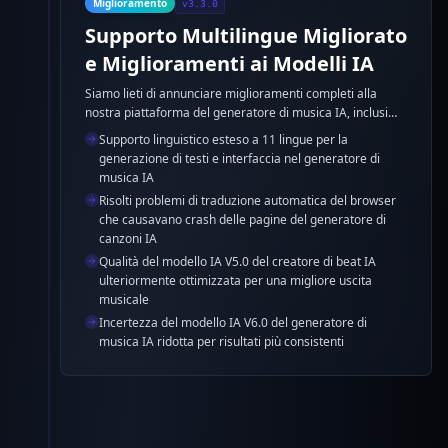
Miglioramento
v3.3.0
Supporto Multilingue Migliorato
e Miglioramenti ai Modelli IA
Siamo lieti di annunciare miglioramenti completi alla
nostra piattaforma del generatore di musica IA, inclusi
supporto linguistico esteso, correzioni di bug e
Supporto linguistico esteso a 11 lingue per la
significativi miglioramenti ai modelli IA del generatore di
generazione di testi e interfaccia nel generatore di
canzoni IA per una migliore qualità di generazione
musica IA
musicale.
Risolti problemi di traduzione automatica del browser
che causavano crash delle pagine del generatore di
canzoni IA
Qualità del modello IA V5.0 del creatore di beat IA
ulteriormente ottimizzata per una migliore uscita
musicale
Incertezza del modello IA V6.0 del generatore di
musica IA ridotta per risultati più consistenti