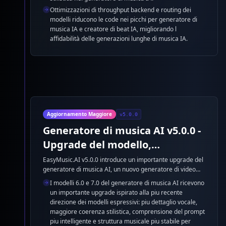
Ottimizzazioni di throughput backend e routing dei
modelli riducono le code nei picchi per generatore di
musica IA e creatore di beat IA, migliorando l
affidabilità delle generazioni lunghe di musica IA.
Aggiornamento Maggiore
v5.0.0
Generatore di musica AI v5.0.0 -
Upgrade del modello,
generatore di video musicali AI
EasyMusic.AI v5.0.0 introduce un importante upgrade del
generatore di musica AI, un nuovo generatore di video
e Google Lyria 3
musicali AI per creare video cantante e il supporto a
I modelli 6.0 e 7.0 del generatore di musica AI ricevono
Google Lyria 3. Questa release migliora la qualita del
un importante upgrade ispirato alla piu recente
generatore di canzoni AI, il controllo di canzone AI e l
direzione dei modelli espressivi: piu dettaglio vocale,
efficienza della musica AI.
maggiore coerenza stilistica, comprensione del prompt
piu intelligente e struttura musicale piu stabile per