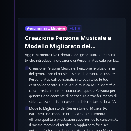
Aggiornamento Maggiore
v4.6.0
Creazione Persona Musicale e
Modello Migliorato del
Generatore di Musica IA
Aggiornamento rivoluzionario del generatore di musica
IA che introduce la creazione di Persona Musicale per la
generazione personalizzata di canzoni IA. Crea identità
Creazione Persona Musicale: Funzione rivoluzionaria
musicali uniche con il nostro generatore di canzoni IA
del generatore di musica IA che ti consente di creare
basate sulle tue tracce esistenti, consentendo un
Persona Musicali personalizzate basate sulle tue
trasferimento di stile coerente in tutte le tue creazioni di
canzoni generate. Dai alla tua musica IA un'identità e
musica IA. Miglioramento massiccio del modello del
caratteristiche uniche, quindi usa queste Persona per
generatore di musica IA con parametri significativamente
generazione coerente di canzoni IA e trasferimento di
espansi per qualità superiore delle canzoni IA. Il nostro
stile avanzato in futuri progetti del creatore di beat IA
creatore di beat IA ora offre output di musica IA più
Modello Migliorato del Generatore di Musica IA:
professionale con capacità creative migliorate.
Parametri del modello drasticamente aumentati
offrono qualità e prestazioni superiori delle canzoni IA.
Il nostro motore di musica IA aggiornato fornisce
output più sfumato del generatore di canzoni IA con