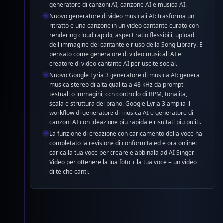
generatore di canzoni AI, canzone AI e musica AI.
Nuovo generatore di video musicali AI: trasforma un
ritratto e una canzone in un video cantante curato con
rendering cloud rapido, aspect ratio flessibili, upload
dell immagine del cantante e riuso della Song Library. E
pensato come generatore di video musicali AI e
creatore di video cantante AI per uscite social.
Nuovo Google Lyria 3 generatore di musica AI: genera
musica stereo di alta qualita a 48 kHz da prompt
testuali o immagini, con controllo di BPM, tonalita,
scala e struttura del brano. Google Lyria 3 amplia il
workflow di generatore di musica AI e generatore di
canzoni AI con ideazione piu rapida e risultati piu puliti.
La funzione di creazione con caricamento della voce ha
completato la revisione di conformita ed e ora online:
carica la tua voce per creare e abbinala ad AI Singer
Video per ottenere la tua foto + la tua voce = un video
di te che canti.