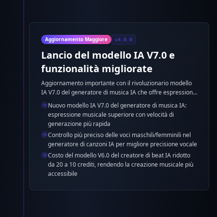
Aggiornamento Maggiore
v4.0.0
Lancio del modello IA V7.0 e
funzionalità migliorate
Aggiornamento importante con il rivoluzionario modello
IA V7.0 del generatore di musica IA che offre espressione
musicale superiore e generazione più veloce, oltre a
Nuovo modello IA V7.0 del generatore di musica IA:
controllo vocale migliorato e ottimizzazione dei costi nel
espressione musicale superiore con velocità di
generatore di canzoni IA.
generazione più rapida
Controllo più preciso delle voci maschili/femminili nel
generatore di canzoni IA per migliore precisione vocale
Costo del modello V6.0 del creatore di beat IA ridotto
da 20 a 10 crediti, rendendo la creazione musicale più
accessibile