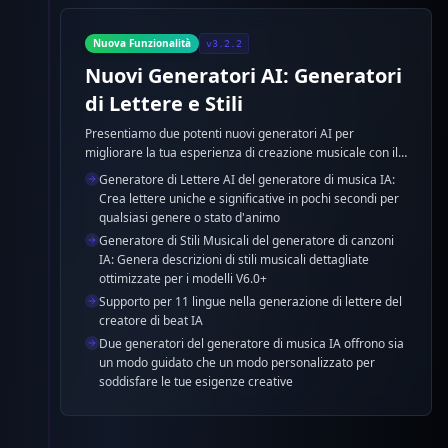
Nuova Funzionalità
v3.2.2
Nuovi Generatori AI: Generatori
di Lettere e Stili
Presentiamo due potenti nuovi generatori AI per
migliorare la tua esperienza di creazione musicale con il
generatore di musica IA. Il Generatore di Lettere AI e il
Generatore di Lettere AI del generatore di musica IA:
Generatore di Stili Musicali del generatore di canzoni IA
Crea lettere uniche e significative in pochi secondi per
sono ora disponibili per aiutarti a creare lettere e
qualsiasi genere o stato d'animo
descrizioni di stili musicali professionali.
Generatore di Stili Musicali del generatore di canzoni
IA: Genera descrizioni di stili musicali dettagliate
ottimizzate per i modelli V6.0+
Supporto per 11 lingue nella generazione di lettere del
creatore di beat IA
Due generatori del generatore di musica IA offrono sia
un modo guidato che un modo personalizzato per
soddisfare le tue esigenze creative