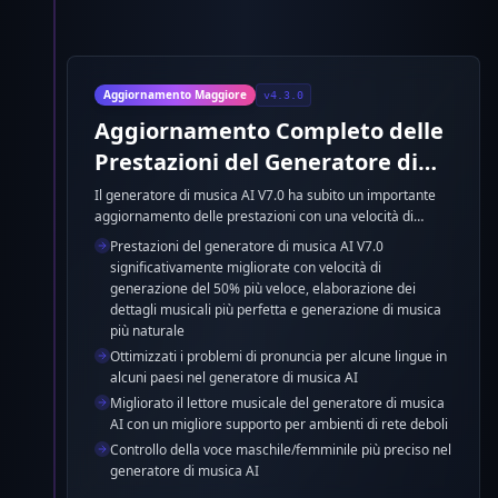
Aggiornamento Maggiore
v4.3.0
Aggiornamento Completo delle
Prestazioni del Generatore di
Musica AI V7.0
Il generatore di musica AI V7.0 ha subito un importante
aggiornamento delle prestazioni con una velocità di
generazione del 50% più veloce, un'elaborazione dei
Prestazioni del generatore di musica AI V7.0
dettagli musicali più perfetta e una generazione di musica
significativamente migliorate con velocità di
più naturale. Inoltre, sono stati ottimizzati i problemi di
generazione del 50% più veloce, elaborazione dei
pronuncia per alcune lingue in alcuni paesi, è stato
dettagli musicali più perfetta e generazione di musica
migliorato il supporto del lettore musicale per ambienti di
più naturale
rete deboli e il controllo della voce maschile/femminile è
Ottimizzati i problemi di pronuncia per alcune lingue in
ora più preciso.
alcuni paesi nel generatore di musica AI
Migliorato il lettore musicale del generatore di musica
AI con un migliore supporto per ambienti di rete deboli
Controllo della voce maschile/femminile più preciso nel
generatore di musica AI