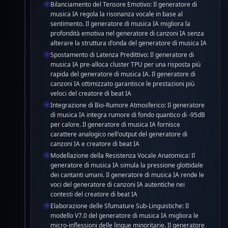
Bilanciamento del Tensore Emotivo: Il generatore di
musica IA regola la risonanza vocale in base al
sentimento. Il generatore di musica IA migliora la
profondità emotiva nel generatore di canzoni IA senza
alterare la struttura d'onda del generatore di musica IA
Spostamento di Latenza Predittivo: Il generatore di
musica IA pre-alloca cluster TPU per una risposta più
rapida del generatore di musica IA. Il generatore di
canzoni IA ottimizzato garantisce le prestazioni più
veloci del creatore di beat IA
Integrazione di Bio-Rumore Atmosferico: Il generatore
di musica IA integra rumore di fondo quantico di -95dB
per calore. Il generatore di musica IA fornisce
carattere analogico nell'output del generatore di
canzoni IA e creatore di beat IA
Modellazione della Resistenza Vocale Anatomica: Il
generatore di musica IA simula la pressione glottidale
dei cantanti umani. Il generatore di musica IA rende le
voci del generatore di canzoni IA autentiche nei
contesti del creatore di beat IA
Elaborazione delle Sfumature Sub-Linguistiche: Il
modello V7.0 del generatore di musica IA migliora le
micro-inflessioni delle lingue minoritarie. Il generatore