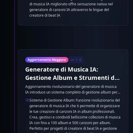
di musica IA migliorato offre sensazione nativa nel
generatore di canzoni IA attraverso le lingue del
creatore di beat IA
Aggiornamento Maggiore
v4.7.0
Generatore di Musica IA:
Gestione Album e Strumenti di
Creazione Musicale IA Migliorati
Aggiornamento rivoluzionario del generatore di musica
IA introduce un sistema completo di gestione album per
organizzare le tue creazioni di canzoni IA in collezioni
Sistema di Gestione Album: Funzione rivoluzionaria del
professionali. La funzione migliorata di Persona Musicale
generatore di musica IA che ti permette di organizzare
assicura una coerenza di stile superiore nei progetti del
le tue creazioni di canzoni IA in album professionali.
generatore di canzoni IA. Il Generatore di Testi IA
Crea, gestisci e condividi bellissime collezioni di musica
aggiornato offre maggiore profondità letteraria per le
IA con fino a 100 album e 500 canzoni per album.
composizioni di musica IA. Lo Strumento di
Perfetto per progetti di creatore di beat IA e gestione
Miglioramento dello Stile ottimizzato si allinea