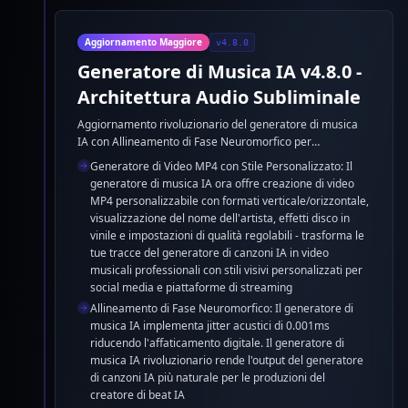
Aggiornamento Maggiore
v4.8.0
Generatore di Musica IA v4.8.0 -
Architettura Audio Subliminale
Aggiornamento rivoluzionario del generatore di musica
IA con Allineamento di Fase Neuromorfico per
generatore di canzoni IA. Il generatore di musica IA
Generatore di Video MP4 con Stile Personalizzato: Il
migliorato offre qualità superiore del creatore di beat IA
generatore di musica IA ora offre creazione di video
attraverso Bilanciamento del Tensore Emotivo e
MP4 personalizzabile con formati verticale/orizzontale,
ottimizzazione dello Spostamento di Latenza Predittivo.
visualizzazione del nome dell'artista, effetti disco in
vinile e impostazioni di qualità regolabili - trasforma le
tue tracce del generatore di canzoni IA in video
musicali professionali con stili visivi personalizzati per
social media e piattaforme di streaming
Allineamento di Fase Neuromorfico: Il generatore di
musica IA implementa jitter acustici di 0.001ms
riducendo l'affaticamento digitale. Il generatore di
musica IA rivoluzionario rende l'output del generatore
di canzoni IA più naturale per le produzioni del
creatore di beat IA