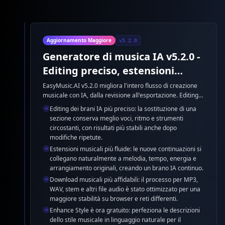
Aggiornamento Maggiore
v5.2.0
Generatore di musica IA v5.2.0 -
Editing preciso, estensioni
fluide e download affidabili
EasyMusic.AI v5.2.0 migliora l'intero flusso di creazione
musicale con IA, dalla revisione all'esportazione. Editing
ed estensione dei brani sono più precisi, i download audio
Editing dei brani IA più preciso: la sostituzione di una
più affidabili, Enhance Style diventa gratuito e i modelli
sezione conserva meglio voci, ritmo e strumenti
musicali IA producono risultati più coerenti e stabili.
circostanti, con risultati più stabili anche dopo
modifiche ripetute.
Estensioni musicali più fluide: le nuove continuazioni si
collegano naturalmente a melodia, tempo, energia e
arrangiamento originali, creando un brano IA continuo.
Download musicali più affidabili: il processo per MP3,
WAV, stem e altri file audio è stato ottimizzato per una
maggiore stabilità su browser e reti differenti.
Enhance Style è ora gratuito: perfeziona le descrizioni
dello stile musicale in linguaggio naturale per il