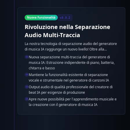
Nuova Funzionalità
v3.3.2
Rivoluzione nella Separazione
Audio Multi-Traccia
La nostra tecnologia di separazione audio del generatore
di musica IA raggiunge un nuovo livello! Oltre alla
separazione esistente di voce e strumentale, ora
Nuova separazione multi-traccia del generatore di
possiamo separare l'accompagnamento con il
musica IA: Estrazione indipendente di piano, batteria,
generatore di canzoni IA in tracce individuali inclusi piano,
chitarra e basso
batteria, chitarra e basso, fornendo supporto
Mantiene la funzionalità esistente di separazione
professionale per la produzione musicale e
vocale e strumentale nel generatore di canzoni IA
l'apprendimento.
Output audio di qualità professionale del creatore di
beat IA per esigenze di produzione
Apre nuove possibilità per l'apprendimento musicale e
la creazione con il generatore di musica IA