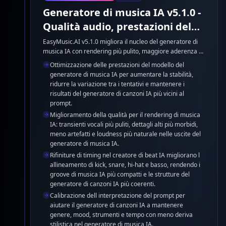
Generatore di musica IA v5.1.0 -
Qualità audio, prestazioni del
modello e creatore di beat IA
EasyMusic.AI v5.1.0 migliora il nucleo del generatore di
musica IA con rendering più pulito, maggiore aderenza al
prompt nel generatore di canzoni IA, voci più chiare e
Ottimizzazione delle prestazioni del modello del
ritmo di musica IA più stabile. Il creatore di beat IA ora
generatore di musica IA per aumentare la stabilità,
produce batteria, basso e bilanciamento del mix più
ridurre la variazione tra i tentativi e mantenere i
coerenti senza cambiare il flusso di creazione.
risultati del generatore di canzoni IA più vicini al
prompt.
Miglioramento della qualità per il rendering di musica
IA: transienti vocali più puliti, dettagli alti più morbidi,
meno artefatti e loudness più naturale nelle uscite del
generatore di musica IA.
Rifiniture di timing nel creatore di beat IA migliorano l
allineamento di kick, snare, hi-hat e basso, rendendo i
groove di musica IA più compatti e le strutture del
generatore di canzoni IA più coerenti.
Calibrazione dell interpretazione del prompt per
aiutare il generatore di canzoni IA a mantenere
genere, mood, strumenti e tempo con meno deriva
stilistica nel generatore di musica IA.