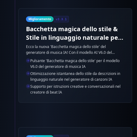
Miglioramento
v3.3.1
Bacchetta magica dello stile &
Stile in linguaggio naturale per
V6.0
Ecco la nuova 'Bacchetta magica dello stile' del
generatore di musica IA! Con il modello AI V6.0 del
generatore di canzoni IA puoi descrivere lo stile musicale
Pulsante 'Bacchetta magica dello stile' per il modello
ideale in linguaggio quotidiano. Clicca sulla bacchetta
V6.0 del generatore di musica IA
magica e lo stile verrà ottimizzato all'istante. Esempio:
Ottimizzazione istantanea dello stile da descrizioni in
'Una ballata pop sognante e cinematografica con archi
linguaggio naturale nel generatore di canzoni IA
ricchi e un groove delicato.' Il creatore di beat IA
Supporto per istruzioni creative e conversazionali nel
perfezionerà le tue idee per risultati ottimali.
creatore di beat IA