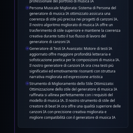
professionale del portfolio di musica IA
perfettamente con i modelli del creatore di beat IA per
Persona Musicale Migliorata: Sistema di Persona del
una qualità superiore delle canzoni IA ed espressione
generatore di musica IA ottimizzato assicura una
creativa.
coerenza di stile più precisa nei progetti di canzoni IA.
Il nostro algoritmo migliorato di musica IA offre un
trasferimento di stile superiore e mantiene la coerenza
creativa durante tutto il tuo flusso di lavoro del
generatore di canzoni IA
Generatore di Testi IA Avanzato: Motore di testi IA
aggiornato offre maggiore profondità letteraria e
sofisticazione poetica per le composizioni di musica IA.
Il nostro generatore di canzoni IA ora crea testi più
significativi ed emotivamente risonanti con struttura
narrativa migliorata ed espressione artistica
Strumento di Miglioramento dello Stile Ottimizzato:
Ottimizzazione dello stile del generatore di musica IA
raffinata si allinea perfettamente con i requisiti del
modello di musica IA. Il nostro strumento di stile del
creatore di beat IA ora offre una qualità superiore delle
canzoni IA con precisione creativa migliorata e
migliore compatibilità con il generatore di musica IA