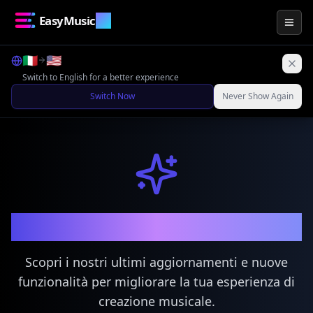
EasyMusic
.AI
Togg
🇮🇹
🇺🇸
Switch to English for a better experience
Switch Now
Never Show Again
Novità
Scopri i nostri ultimi aggiornamenti e nuove
funzionalità per migliorare la tua esperienza di
creazione musicale.