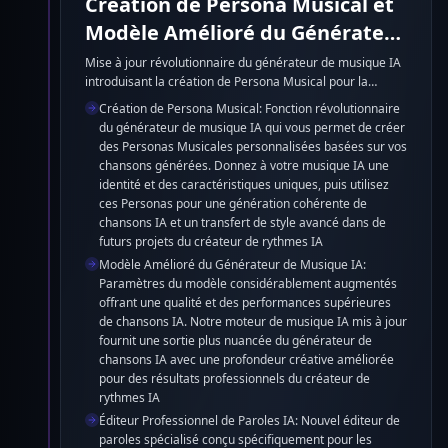
Création de Persona Musical et
Modèle Amélioré du Générateur
de Musique IA
Mise à jour révolutionnaire du générateur de musique IA
introduisant la création de Persona Musical pour la
génération personnalisée de chansons IA. Créez des
Création de Persona Musical: Fonction révolutionnaire
identités musicales uniques avec notre générateur de
du générateur de musique IA qui vous permet de créer
chansons IA basées sur vos pistes existantes, permettant
des Personas Musicales personnalisées basées sur vos
un transfert de style cohérent dans toutes vos créations
chansons générées. Donnez à votre musique IA une
de musique IA. Amélioration massive du modèle du
identité et des caractéristiques uniques, puis utilisez
générateur de musique IA avec des paramètres
ces Personas pour une génération cohérente de
considérablement élargis pour une qualité supérieure de
chansons IA et un transfert de style avancé dans de
chansons IA. Notre créateur de rythmes IA offre
futurs projets du créateur de rythmes IA
désormais une sortie de musique IA plus professionnelle
Modèle Amélioré du Générateur de Musique IA:
avec des capacités créatives améliorées.
Paramètres du modèle considérablement augmentés
offrant une qualité et des performances supérieures
de chansons IA. Notre moteur de musique IA mis à jour
fournit une sortie plus nuancée du générateur de
chansons IA avec une profondeur créative améliorée
pour des résultats professionnels du créateur de
rythmes IA
Éditeur Professionnel de Paroles IA: Nouvel éditeur de
paroles spécialisé conçu spécifiquement pour les