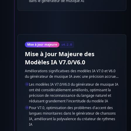
dans le générateur de musique AI
Mise à jour majeure
v4.2.0
Mise à Jour Majeure des
Modèles IA V7.0/V6.0
Améliorations significatives des modèles IA V7.0 et V6.0
du générateur de musique IA avec une précision accrue
de reconnaissance du langage naturel et une réduction
Les modèles IA V7.0/V6.0 du générateur de musique IA
de l'incertitude du modèle, plus l'optimisation des accents
ont été considérablement améliorés, optimisant la
pour les langues minoritaires dans le générateur de
précision de reconnaissance du langage naturel et
chansons IA.
réduisant grandement l'incertitude du modèle IA
Pour V7.0, optimisation des problèmes d'accent des
langues minoritaires dans le générateur de chansons
IA, améliorant la polyvalence du créateur de rythmes
IA