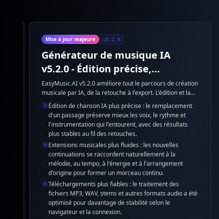
Mise à jour majeure
v5.2.0
Générateur de musique IA
v5.2.0 - Édition précise,
extensions fluides et
EasyMusic.AI v5.2.0 améliore tout le parcours de création
musicale par IA, de la retouche à l'export. L'édition et la
téléchargements fiables
prolongation des chansons gagnent en précision, les
Édition de chanson IA plus précise : le remplacement
téléchargements audio sont plus fiables, Enhance Style
d'un passage préserve mieux les voix, le rythme et
devient gratuit et les modèles de musique IA produisent
l'instrumentation qui l'entourent, avec des résultats
des résultats plus cohérents et stables.
plus stables au fil des retouches.
Extensions musicales plus fluides : les nouvelles
continuations se raccordent naturellement à la
mélodie, au tempo, à l'énergie et à l'arrangement
d'origine pour former un morceau continu.
Téléchargements plus fiables : le traitement des
fichiers MP3, WAV, stems et autres formats audio a été
optimisé pour davantage de stabilité selon le
navigateur et la connexion.