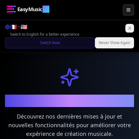
EasyMusic
.AI
Togg
🇫🇷
🇺🇸
Switch to English for a better experience
Switch Now
Never Show Again
Nouveautés
Découvrez nos dernières mises à jour et
nouvelles fonctionnalités pour améliorer votre
expérience de création musicale.