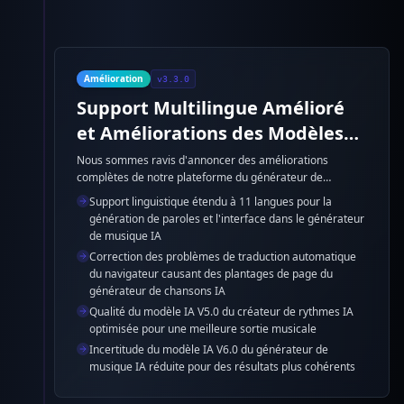
Amélioration
v3.3.0
Support Multilingue Amélioré
et Améliorations des Modèles
IA
Nous sommes ravis d'annoncer des améliorations
complètes de notre plateforme du générateur de
musique IA, incluant un support linguistique étendu, des
Support linguistique étendu à 11 langues pour la
corrections de bugs et des améliorations significatives
génération de paroles et l'interface dans le générateur
des modèles IA du générateur de chansons IA pour une
de musique IA
meilleure qualité de génération musicale.
Correction des problèmes de traduction automatique
du navigateur causant des plantages de page du
générateur de chansons IA
Qualité du modèle IA V5.0 du créateur de rythmes IA
optimisée pour une meilleure sortie musicale
Incertitude du modèle IA V6.0 du générateur de
musique IA réduite pour des résultats plus cohérents