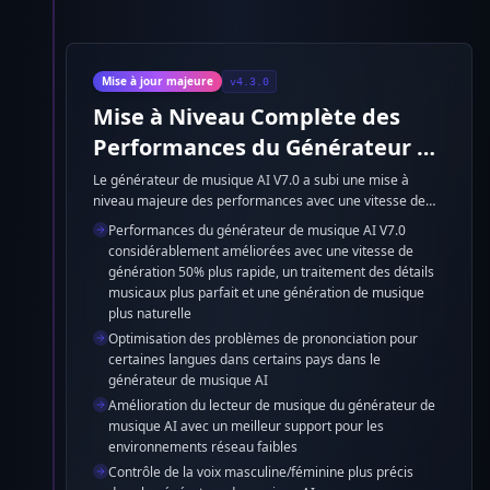
Mise à jour majeure
v4.3.0
Mise à Niveau Complète des
Performances du Générateur de
Musique AI V7.0
Le générateur de musique AI V7.0 a subi une mise à
niveau majeure des performances avec une vitesse de
génération 50% plus rapide, un traitement des détails
Performances du générateur de musique AI V7.0
musicaux plus parfait et une génération de musique plus
considérablement améliorées avec une vitesse de
naturelle. De plus, les problèmes de prononciation pour
génération 50% plus rapide, un traitement des détails
certaines langues dans certains pays ont été optimisés, le
musicaux plus parfait et une génération de musique
support du lecteur de musique pour les environnements
plus naturelle
réseau faibles a été amélioré et le contrôle de la voix
Optimisation des problèmes de prononciation pour
masculine/féminine est maintenant plus précis.
certaines langues dans certains pays dans le
générateur de musique AI
Amélioration du lecteur de musique du générateur de
musique AI avec un meilleur support pour les
environnements réseau faibles
Contrôle de la voix masculine/féminine plus précis