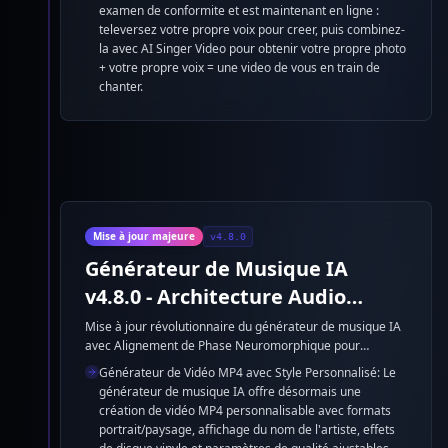
examen de conformite et est maintenant en ligne :
televersez votre propre voix pour creer, puis combinez-
la avec AI Singer Video pour obtenir votre propre photo
+ votre propre voix = une video de vous en train de
chanter.
Mise à jour majeure
v4.8.0
Générateur de Musique IA
v4.8.0 - Architecture Audio
Subliminale
Mise à jour révolutionnaire du générateur de musique IA
avec Alignement de Phase Neuromorphique pour
générateur de chansons IA. Le générateur de musique IA
Générateur de Vidéo MP4 avec Style Personnalisé: Le
amélioré offre une qualité supérieure du créateur de
générateur de musique IA offre désormais une
rythmes IA grâce à l'Équilibrage de Tenseur Émotionnel
création de vidéo MP4 personnalisable avec formats
et l'optimisation du Décalage de Latence Prédictif.
portrait/paysage, affichage du nom de l'artiste, effets