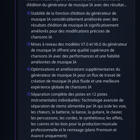
d'édition du générateur de musique IA avec des résultats
considérablement améliorés. Modèles V7.0 et V6.0 du
Stabilité de la fonction d'édition du générateur de
générateur de musique IA améliorés pour une qualité
musique IA considérablement améliorée avec des
supérieure de chansons IA et des performances.
résultats d'édition de musique IA significativement
Optimisations supplémentaires sur toute la plateforme du
améliorés pour des modifications précises de
générateur de musique IA pour une meilleure expérience
chansons IA
de création de musique IA.
Mises à niveau des modèles V7.0 et V6.0 du générateur
de musique IA offrent une qualité supérieure de
chansons IA avec des performances et une fiabilité
améliorées de musique IA
Optimisations et améliorations supplémentaires du
générateur de musique IA pour un flux de travail de
création de musique IA plus fluide et une meilleure
expérience globale de chansons IA
Séparation complète des pistes en 12 pistes
instrumentales individuelles: Technologie avancée de
séparation de stems alimentée par IA qui isole les voix,
les chœurs, la batterie, la basse, la guitare, le clavier,
les percussions, les cordes, le synthétiseur, les effets,
les cuivres et les bois pour la production musicale
professionnelle et le remixage (plans Premium et
Avancé uniquement)