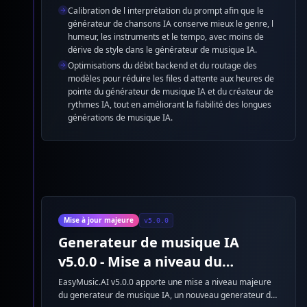
Calibration de l interprétation du prompt afin que le
générateur de chansons IA conserve mieux le genre, l
humeur, les instruments et le tempo, avec moins de
dérive de style dans le générateur de musique IA.
Optimisations du débit backend et du routage des
modèles pour réduire les files d attente aux heures de
pointe du générateur de musique IA et du créateur de
rythmes IA, tout en améliorant la fiabilité des longues
générations de musique IA.
Mise à jour majeure
v5.0.0
Generateur de musique IA
v5.0.0 - Mise a niveau du
modele, generateur de videos
EasyMusic.AI v5.0.0 apporte une mise a niveau majeure
du generateur de musique IA, un nouveau generateur de
musicales IA et Google Lyria 3