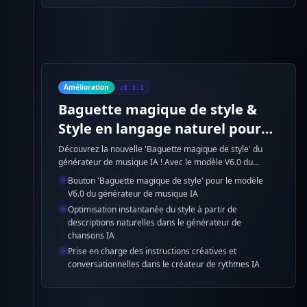
Amélioration
v3.3.1
Baguette magique de style &
Style en langage naturel pour
V6.0
Découvrez la nouvelle 'Baguette magique de style' du
générateur de musique IA ! Avec le modèle V6.0 du
générateur de chansons IA, décrivez le style musical que
Bouton 'Baguette magique de style' pour le modèle
vous souhaitez en langage courant, puis cliquez sur la
V6.0 du générateur de musique IA
baguette magique pour optimiser instantanément le
Optimisation instantanée du style à partir de
style. Exemple : 'Une ballade pop cinématographique et
descriptions naturelles dans le générateur de
rêveuse, avec des cordes luxuriantes et un groove doux.'
chansons IA
Le créateur de rythmes IA affinera votre description pour
Prise en charge des instructions créatives et
un résultat optimal.
conversationnelles dans le créateur de rythmes IA