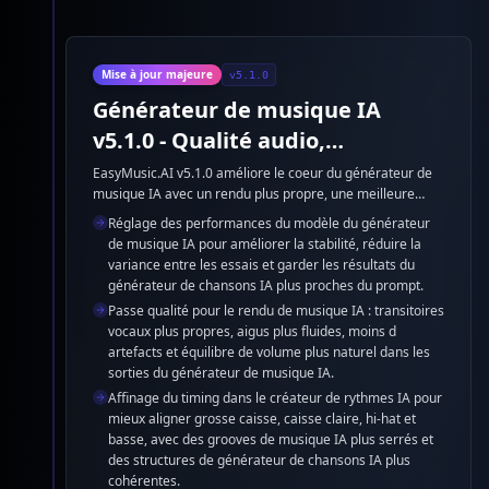
Mise à jour majeure
v5.1.0
Générateur de musique IA
v5.1.0 - Qualité audio,
performance du modèle et
EasyMusic.AI v5.1.0 améliore le coeur du générateur de
musique IA avec un rendu plus propre, une meilleure
créateur de rythmes IA
fidélité au prompt pour le générateur de chansons IA, des
Réglage des performances du modèle du générateur
voix plus nettes et un rythme plus stable. Le créateur de
de musique IA pour améliorer la stabilité, réduire la
rythmes IA produit désormais des batteries, basses et
variance entre les essais et garder les résultats du
équilibres de mix plus cohérents sans changer le
générateur de chansons IA plus proches du prompt.
workflow de création.
Passe qualité pour le rendu de musique IA : transitoires
vocaux plus propres, aigus plus fluides, moins d
artefacts et équilibre de volume plus naturel dans les
sorties du générateur de musique IA.
Affinage du timing dans le créateur de rythmes IA pour
mieux aligner grosse caisse, caisse claire, hi-hat et
basse, avec des grooves de musique IA plus serrés et
des structures de générateur de chansons IA plus
cohérentes.