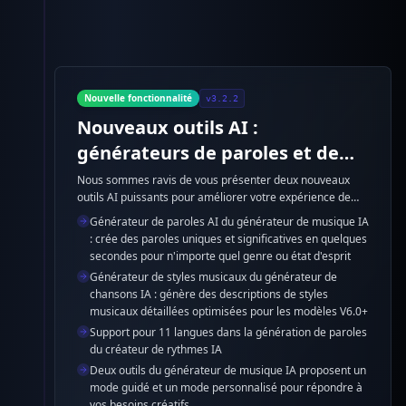
Nouvelle fonctionnalité
v3.2.2
Nouveaux outils AI :
générateurs de paroles et de
styles
Nous sommes ravis de vous présenter deux nouveaux
outils AI puissants pour améliorer votre expérience de
création musicale avec le générateur de musique IA. Le
Générateur de paroles AI du générateur de musique IA
générateur de paroles AI et le générateur de styles
: crée des paroles uniques et significatives en quelques
musicaux du générateur de chansons IA sont désormais
secondes pour n'importe quel genre ou état d'esprit
disponibles pour vous aider à créer des paroles et des
Générateur de styles musicaux du générateur de
descriptions de styles musicaux professionnels.
chansons IA : génère des descriptions de styles
musicaux détaillées optimisées pour les modèles V6.0+
Support pour 11 langues dans la génération de paroles
du créateur de rythmes IA
Deux outils du générateur de musique IA proposent un
mode guidé et un mode personnalisé pour répondre à
vos besoins créatifs