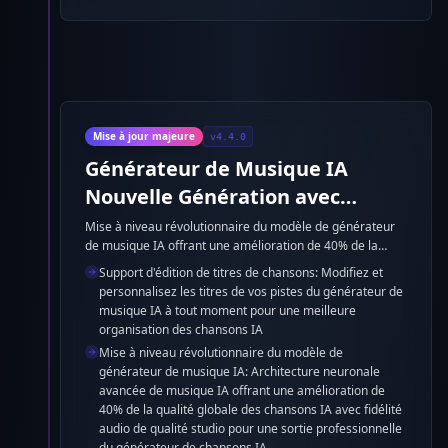
Mise à jour majeure
v4.4.0
Générateur de Musique IA
Nouvelle Génération avec
Réalisme Amélioré et Excellence
Mise à niveau révolutionnaire du modèle de générateur
de musique IA offrant une amélioration de 40% de la
Multilingue
qualité globale des chansons IA avec une fidélité audio de
Support d'édition de titres de chansons: Modifiez et
qualité studio. Générateur de chansons IA multilingue
personnalisez les titres de vos pistes du générateur de
amélioré avec traitement d'accent optimisé pour les voix
musique IA à tout moment pour une meilleure
en espagnol, français, allemand et japonais. Synthèse
organisation des chansons IA
d'instruments ultra-réaliste et orchestration de musique
Mise à niveau révolutionnaire du modèle de
IA améliorée créent des productions professionnelles du
générateur de musique IA: Architecture neuronale
générateur de musique IA avec une vitesse de traitement
avancée de musique IA offrant une amélioration de
25% plus rapide.
40% de la qualité globale des chansons IA avec fidélité
audio de qualité studio pour une sortie professionnelle
du générateur de chansons IA