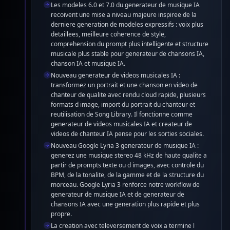
videos musicales IA pour creer des videos de chanteur,
Les modeles 6.0 et 7.0 du generateur de musique IA
ainsi que l integration de Google Lyria 3. Cette version
recoivent une mise a niveau majeure inspiree de la
ameliore la qualite du generateur de chansons IA, le
derniere generation de modeles expressifs : voix plus
controle de chanson IA et l efficacite de musique IA.
detaillees, meilleure coherence de style,
comprehension du prompt plus intelligente et structure
musicale plus stable pour generateur de chansons IA,
chanson IA et musique IA.
Nouveau generateur de videos musicales IA :
transformez un portrait et une chanson en video de
chanteur de qualite avec rendu cloud rapide, plusieurs
formats d image, import du portrait du chanteur et
reutilisation de Song Library. Il fonctionne comme
generateur de videos musicales IA et createur de
videos de chanteur IA pense pour les sorties sociales.
Nouveau Google Lyria 3 generateur de musique IA :
generez une musique stereo 48 kHz de haute qualite a
partir de prompts texte ou d images, avec controle du
BPM, de la tonalite, de la gamme et de la structure du
morceau. Google Lyria 3 renforce notre workflow de
generateur de musique IA et de generateur de
chansons IA avec une generation plus rapide et plus
propre.
La creation avec televersement de voix a termine l