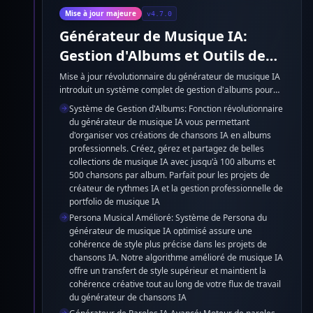
Mise à jour majeure
v4.7.0
Générateur de Musique IA:
Gestion d'Albums et Outils de
Création Musicale IA Améliorés
Mise à jour révolutionnaire du générateur de musique IA
introduit un système complet de gestion d'albums pour
organiser vos créations de chansons IA en collections
Système de Gestion d'Albums: Fonction révolutionnaire
professionnelles. La fonction améliorée de Persona
du générateur de musique IA vous permettant
Musical assure une cohérence de style supérieure dans
d'organiser vos créations de chansons IA en albums
les projets du générateur de chansons IA. Le Générateur
professionnels. Créez, gérez et partagez de belles
de Paroles IA mis à niveau offre une profondeur littéraire
collections de musique IA avec jusqu'à 100 albums et
accrue pour les compositions de musique IA. L'Outil
500 chansons par album. Parfait pour les projets de
d'Amélioration de Style optimisé s'aligne parfaitement
créateur de rythmes IA et la gestion professionnelle de
avec les modèles du créateur de rythmes IA pour une
portfolio de musique IA
qualité supérieure de chansons IA et une expression
Persona Musical Amélioré: Système de Persona du
créative.
générateur de musique IA optimisé assure une
cohérence de style plus précise dans les projets de
chansons IA. Notre algorithme amélioré de musique IA
offre un transfert de style supérieur et maintient la
cohérence créative tout au long de votre flux de travail
du générateur de chansons IA