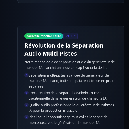
Nouvelle fonctionnalité
v3.3.2
Révolution de la Séparation
Audio Multi-Pistes
Notre technologie de séparation audio du générateur de
musique IA franchit un nouveau cap ! Au-delà de la
séparation voix/instrumental existante, nous pouvons
Séparation multi-pistes avancée du générateur de
désormais isoler individuellement le piano, la batterie, la
musique IA : piano, batterie, guitare et basse en pistes
guitare et la basse de l'accompagnement avec le
séparées
générateur de chansons IA. Un outil révolutionnaire pour
Conservation de la séparation voix/instrumental
les producteurs, musiciens et étudiants en musique.
traditionnelle dans le générateur de chansons IA
Qualité audio professionnelle du créateur de rythmes
IA pour la production musicale
Idéal pour l'apprentissage musical et l'analyse de
morceaux avec le générateur de musique IA