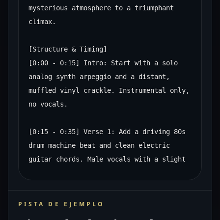
mysterious atmosphere to a triumphant 
climax.

[Structure & Timing]

[0:00 - 0:15] Intro: Start with a solo 
analog synth arpeggio and a distant, 
muffled vinyl crackle. Instrumental only, 
no vocals.

[0:15 - 0:35] Verse 1: Add a driving 80s 
drum machine beat and clean electric 
guitar chords. Male vocals with a slight 
reverb effect:

Lyrics: >

"Neon veins through the concrete heart,

PISTA DE EJEMPLO
tracing lines where the shadows start.
