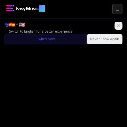
EasyMusic
.AI
Togg
🇪🇸
🇺🇸
Switch to English for a better experience
Switch Now
Never Show Again