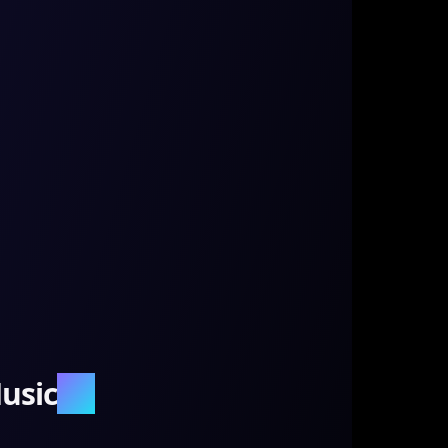
usic
.AI