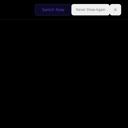
Switch Now
Never Show Again