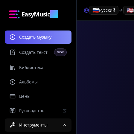
🇷🇺
🇺🇸
Русский
EasyMusic
.AI
Создать музыку
Создать текст
NEW
Библиотека
Альбомы
Цены
Руководство
Инструменты