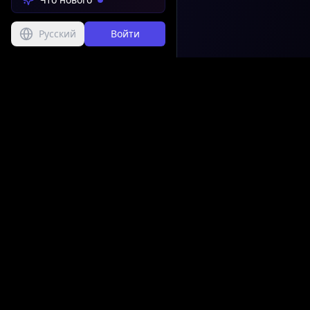
Русский
Войти
EasyMusic
.AI
Профессиональный
генератор музыки н
ИИ, который упрощ
создание и настрой
высококачественно
музыки.
Сервисом EasyMusic.AI